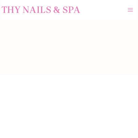
Skip
MA
THY NAILS & SPA
to
ME
content